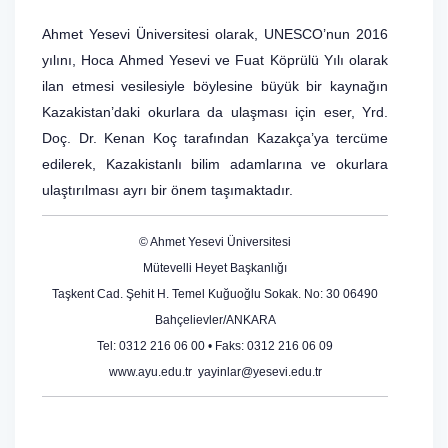
Ahmet Yesevi Üniversitesi olarak, UNESCO’nun 2016
yılını, Hoca Ahmed Yesevi ve Fuat Köprülü Yılı olarak
ilan etmesi vesilesiyle böylesine büyük bir kaynağın
Kazakistan’daki okurlara da ulaşması için eser, Yrd.
Doç. Dr. Kenan Koç tarafından Kazakça’ya tercüme
edilerek, Kazakistanlı bilim adamlarına ve okurlara
ulaştırılması ayrı bir önem taşımaktadır.
© Ahmet Yesevi Üniversitesi
Mütevelli Heyet Başkanlığı
Taşkent Cad. Şehit H. Temel Kuğuoğlu Sokak. No: 30 06490
Bahçelievler/ANKARA
Tel: 0312 216 06 00 • Faks: 0312 216 06 09
www.ayu.edu.tr
yayinlar@yesevi.edu.tr