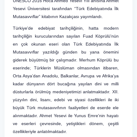
UNESCO 2016 Hoca Ahmed Yesevî Yılı anısına Ahmet
Yesevi Üniversitesi tarafından “Türk Edebiyatında İlk
Mutasavvıflar” kitabının Kazakçası yayımlandı.
Türkiye'de edebiyat tarihçiliğinin, hatta modern
tarihçiliğin kurucularından sayılan Fuad Köprülü'nün
en çok okunan eseri olan Türk Edebiyatında İlk
Mutasavvıflar yazıldığı günden bu yana önemini
giderek büyütmüş bir çalışmadır. Merhum Köprülü bu
eserinde; Türklerin Müslüman olmasından itibaren,
Orta Asya’dan Anadolu, Balkanlar, Avrupa ve Afrika’ya
kadar dünyanın dört bucağına yayılan dini ve milli
düsturlarla örülmüş medeniyetimizi anlatmaktadır. XII.
yüzyılın dini, lisanı, edebi ve siyasi özellikleri ile iki
büyük Türk mutasavvıfının faaliyetleri de eserde ele
alınmaktadır. Ahmet Yesevi ile Yunus Emre'nin hayatı
ve eserleri çevresinde, yetiştikleri dönem, çeşitli
özellikleriyle anlatılmaktadır.